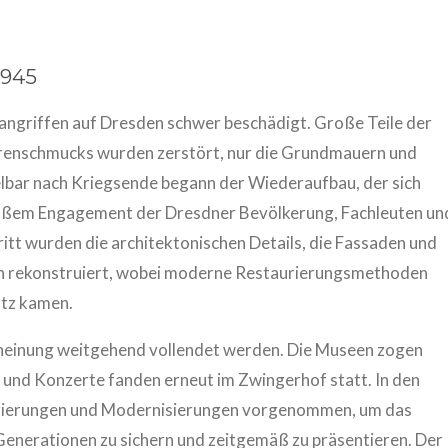
1945
angriffen auf Dresden schwer beschädigt. Große Teile der
turenschmucks wurden zerstört, nur die Grundmauern und
telbar nach Kriegsende begann der Wiederaufbau, der sich
roßem Engagement der Dresdner Bevölkerung, Fachleuten un
itt wurden die architektonischen Details, die Fassaden und
gen rekonstruiert, wobei moderne Restaurierungsmethoden
atz kamen.
cheinung weitgehend vollendet werden. Die Museen zogen
e und Konzerte fanden erneut im Zwingerhof statt. In den
urierungen und Modernisierungen vorgenommen, um das
nerationen zu sichern und zeitgemäß zu präsentieren. Der