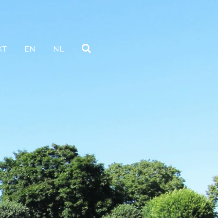
KT
EN
NL