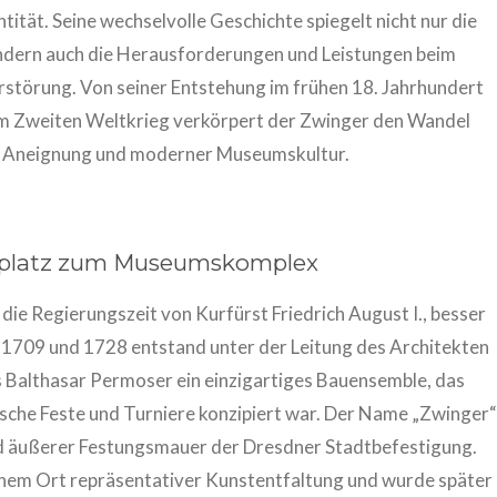
tität. Seine wechselvolle Geschichte spiegelt nicht nur die
ndern auch die Herausforderungen und Leistungen beim
erstörung. Von seiner Entstehung im frühen 18. Jahrhundert
m Zweiten Weltkrieg verkörpert der Zwinger den Wandel
er Aneignung und moderner Museumskultur.
stplatz zum Museumskomplex
die Regierungszeit von Kurfürst Friedrich August I., besser
n 1709 und 1728 entstand unter der Leitung des Architekten
 Balthasar Permoser ein einzigartiges Bauensemble, das
fische Feste und Turniere konzipiert war. Der Name „Zwinger“
und äußerer Festungsmauer der Dresdner Stadtbefestigung.
einem Ort repräsentativer Kunstentfaltung und wurde später