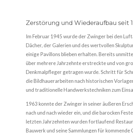
Zerstörung und Wiederaufbau seit 
Im Februar 1945 wurde der Zwinger bei den Luft
Dächer, der Galerien und des wertvollen Skulp
einige Pavillons blieben erhalten. Bereits unmit
über mehrere Jahrzehnte erstreckte und von g
Denkmalpfleger getragen wurde. Schritt für Schr
die Bildhauerarbeiten nach historischen Vorla
und traditionelle Handwerkstechniken zum Eins
1963 konnte der Zwinger in seiner äußeren Ers
nach und nach wieder ein, und die barocken Fest
letzten Jahrzehnten wurden fortlaufend Resta
Bauwerk und seine Sammlungen für kommende Ge