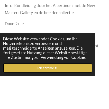
Info: Rondleiding door het Albertinum met de New
Masters Gallery en de beeldencollectie.
Duur: 2 uur.
Afspraak: individueel.
Diese Website verwendet Cookies, um Ihr
Nutzererlebnis zu verbessern und
Prijs: 45 € per persoon, groepsprijs (vanaf 4 personen)
maßgeschneiderte Anzeigen anzuzeigen. Die
fortgesetzte Nutzung dieser Website bestätigt
120 € (incl. btw, plus museumentree)
Ihre Zustimmung zur Verwendung von Cookies.
Ich stimme zu
contact