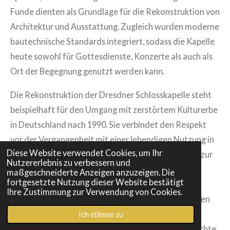
Funde dienten als Grundlage für die Rekonstruktion von
Architektur und Ausstattung. Zugleich wurden moderne
bautechnische Standards integriert, sodass die Kapelle
heute sowohl für Gottesdienste, Konzerte als auch als
Ort der Begegnung genutzt werden kann.
Die Rekonstruktion der Dresdner Schlosskapelle steht
beispielhaft für den Umgang mit zerstörtem Kulturerbe
in Deutschland nach 1990. Sie verbindet den Respekt
vor der Vergangenheit mit einer lebendigen Nutzung in
Diese Website verwendet Cookies, um Ihr
der Gegenwart und leistet einen wichtigen Beitrag zur
Nutzererlebnis zu verbessern und
kulturellen Identität Sachsens. Heute ist die
maßgeschneiderte Anzeigen anzuzeigen. Die
fortgesetzte Nutzung dieser Website bestätigt
Schlosskapelle nicht nur ein bedeutendes
Ihre Zustimmung zur Verwendung von Cookies.
Architekturdenkmal, sondern auch ein Symbol für den
gelungenen Wiederaufbau und die Bewahrung des
Ich stimme zu
kulturellen Gedächtnisses – ein Ort, an dem Geschichte,